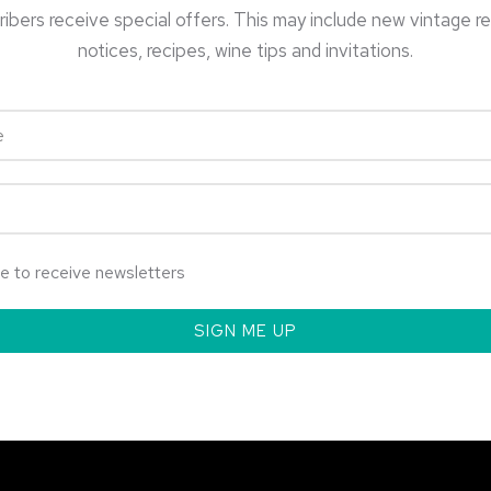
ibers receive special offers. This may include new vintage r
notices, recipes, wine tips and invitations.
ee to receive newsletters
SIGN ME UP