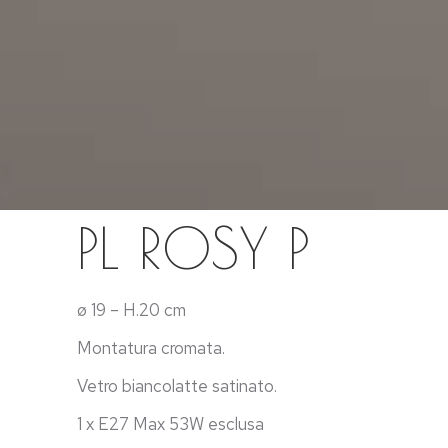
PL ROSY P
ø 19 – H.20 cm
Montatura cromata.
Vetro biancolatte satinato.
1 x E27 Max 53W esclusa