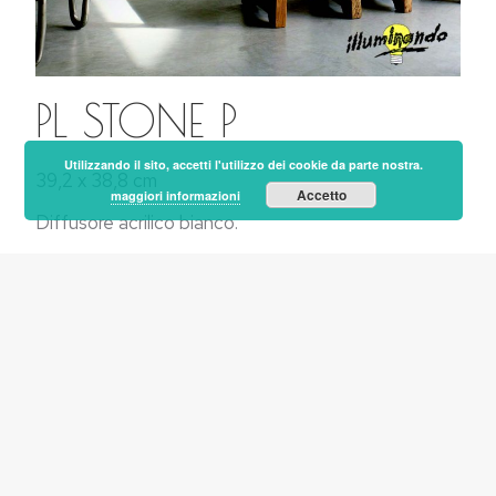
PL STONE P
Utilizzando il sito, accetti l'utilizzo dei cookie da parte nostra.
39,2 x 38,8 cm
Accetto
maggiori informazioni
Diffusore acrilico bianco.
Montatura bianca
LED 22W integrato 3000K
1980Lm
E.L. 4