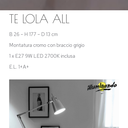
TE LOLA ALL
B 26 – H 177 – D 13 cm
Montatura cromo con braccio grigio
1 x E27 9W LED 2700K inclusa
E.L. 1+A+