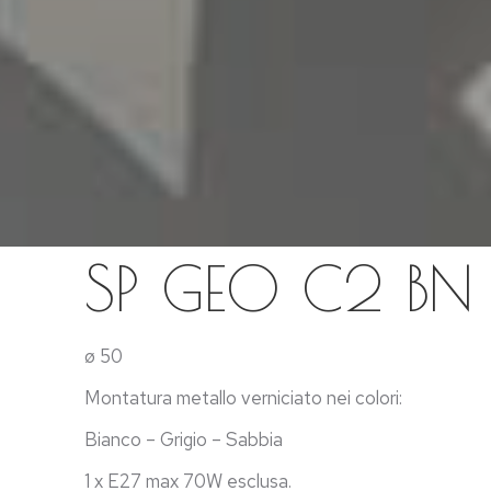
SP GEO C2 BN
ø 50
Montatura metallo verniciato nei colori:
Bianco – Grigio – Sabbia
1 x E27 max 70W esclusa.