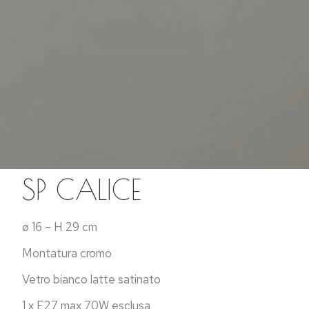
SP CALICE
ø 16 – H 29 cm
Montatura cromo
Vetro bianco latte satinato
1 x E27 max 70W esclusa