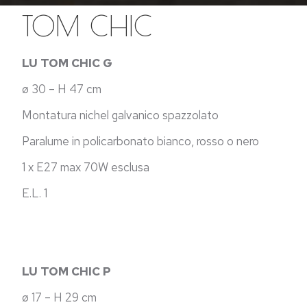
TOM CHIC
LU TOM CHIC G
ø 30 – H 47 cm
Montatura nichel galvanico spazzolato
Paralume in policarbonato bianco, rosso o nero
1 x E27 max 70W esclusa
E.L. 1
LU TOM CHIC P
ø 17 – H 29 cm