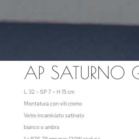
AP SATURNO 
L 32 – SP 7 – H 15 cm
Montatura con viti cromo
Vetro incamiciato satinato
bianco o ambra