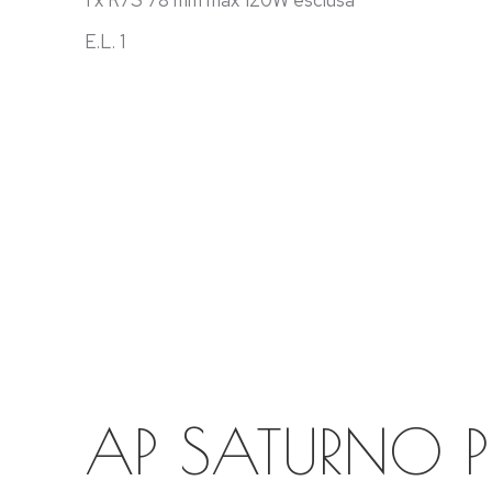
1 x R7S 78 mm max 120W esclusa
E.L. 1
AP SATURNO 