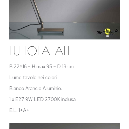
LU LOLA ALL
B 22×16 – H max 95 – D 13 cm
Lume tavolo nei colori
Bianco Arancio Alluminio.
1 x E27 9W LED 2700K inclusa
E.L. 1+A+