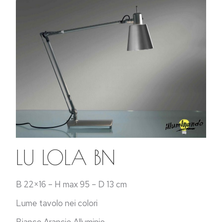
LU LOLA BN
B 22×16 – H max 95 – D 13 cm
Lume tavolo nei colori