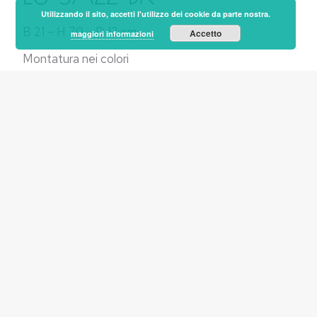
Utilizzando il sito, accetti l'utilizzo dei cookie da parte nostra.
B 21 – H 70 – D 12 cm
Accetto
maggiori informazioni
Montatura nei colori
NK: nichel galvanico satinato,
BK: cromo nero.
1x E27 53W esclusa
E.L. 1