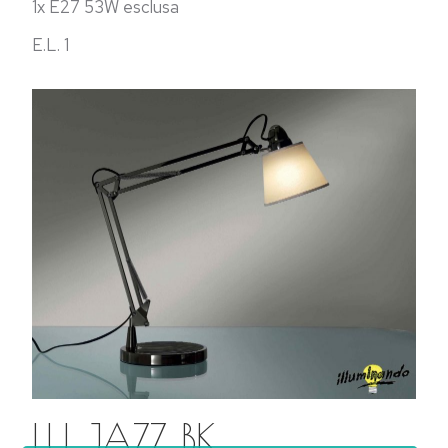
1x E27 53W esclusa
E.L. 1
LU JAZZ BK