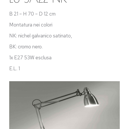
B 21 – H 70 – D 12 cm
Montatura nei colori
NK: nichel galvanico satinato,
BK: cromo nero.
1x E27 53W esclusa
E.L. 1