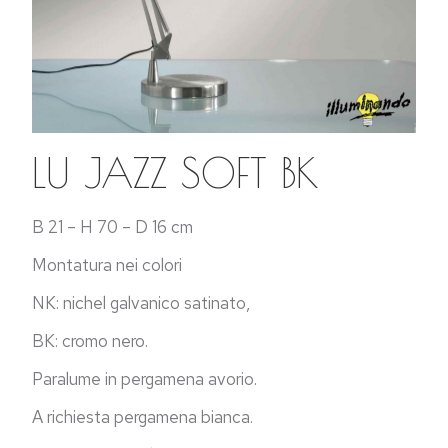
LU JAZZ SOFT BK
B 21 – H 70 – D 16 cm
Montatura nei colori
NK: nichel galvanico satinato,
BK: cromo nero.
Paralume in pergamena avorio.
A richiesta pergamena bianca.