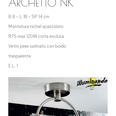
ARCHETTO NK
B 8 – L 18 – SP 14 cm
Montatura nichel spazzolato
R7S max 120W corta esclusa
Vetro pirex satinato con bordo
trasparente
E.L. 1